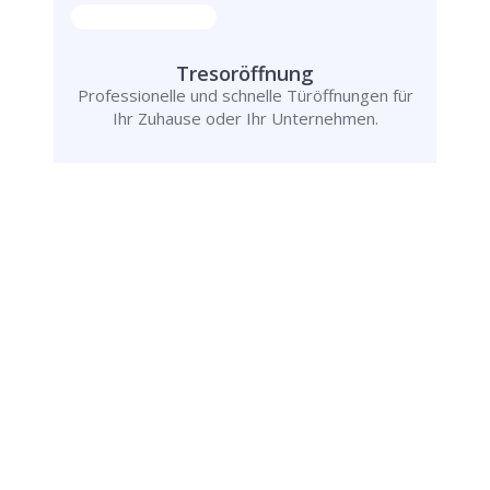
Tresoröffnung
Professionelle und schnelle Türöffnungen für
Ihr Zuhause oder Ihr Unternehmen.
Rufen Sie uns jetzt an und
lassen Sie
uns Ihr Problem lösen!